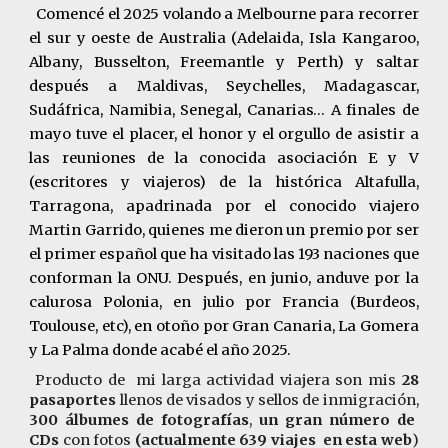
Comencé el 2025 volando a Melbourne para recorrer
el sur y oeste de Australia (Adelaida, Isla Kangaroo,
Albany, Busselton, Freemantle y Perth) y saltar
después a Maldivas, Seychelles, Madagascar,
Sudáfrica, Namibia, Senegal, Canarias… A finales de
mayo tuve el placer, el honor y el orgullo de asistir a
las reuniones de la conocida asociación E y V
(escritores y viajeros) de la histórica Altafulla,
Tarragona, apadrinada por el conocido viajero
Martin Garrido, quienes me dieron un premio por ser
el primer español que ha visitado las 193 naciones que
conforman la ONU. Después, en junio, anduve por la
calurosa Polonia, en julio por Francia (Burdeos,
Toulouse, etc), en otoño por Gran Canaria, La Gomera
y La Palma donde acabé el año 2025.
Producto de mi larga actividad viajera son mis
28
pasaportes
llenos de visados y sellos de inmigración,
300 álbumes de fotografías
,
un gran número de
CDs
con fotos
(actualmente 639 viajes en esta web
)