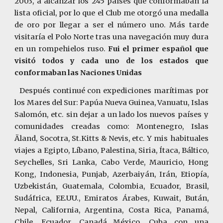
2003, a alcanzar los 245 países que conformaban la
lista oficial, por lo que el Club me otorgó una medalla
de oro por llegar a ser el número uno. Más tarde
visitaría el
Polo Norte
tras una navegación muy dura
en un rompehielos ruso.
Fui el primer español que
visitó todos y cada uno de los estados que
conformaban las Naciones Unidas
Después continué con expediciones marítimas por
los Mares del Sur: Papúa Nueva Guinea, Vanuatu, Islas
Salomón, etc. sin dejar a un lado los nuevos países y
comunidades creadas como: Montenegro, Islas
Äland, Socotra, St.Kitts & Nevis, etc. Y mis habituales
viajes a Egipto, Líbano, Palestina, Siria, Ítaca, Báltico,
Seychelles, Sri Lanka, Cabo Verde, Mauricio, Hong
Kong, Indonesia, Punjab, Azerbaiyán, Irán, Etiopía,
Uzbekistán, Guatemala, Colombia, Ecuador, Brasil,
Sudáfrica, EE.UU., Emiratos Árabes, Kuwait, Bután,
Nepal, California, Argentina, Costa Rica, Panamá,
Chile, Ecuador, Canadá...México, Cuba con una