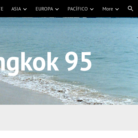
TE
ASIA
EUROPA
PACÍFICO
More
ion
ngkok 95