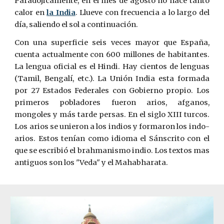
Paradójicamente, en el mes de agosto no hace tanto
calor en
la India
. Llueve con frecuencia a lo largo del
día, saliendo el sol a continuación.
Con una superficie seis veces mayor que España,
cuenta actualmente con 600 millones de habitantes.
La lengua ofi­cial es el Hindi. Hay cientos de lenguas
(Tamil, Bengalí, etc.). La Unión India esta formada
por 27 Estados Federales con Gobierno propio. Los
prime­ros pobladores fueron arios, afganos,
mongoles y más tarde persas. En el­ siglo XIII turcos.
Los arios se unieron a los indios y formaron los indo-
arios. Estos tenían como idioma el Sánscrito con el
que se escribió el brahmanismo indio. Los textos mas
antiguos son los "Veda" y el Mahabharata.