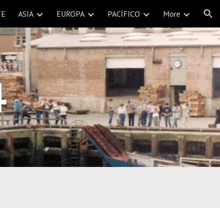
TE
ASIA
EUROPA
PACÍFICO
More
ion
4