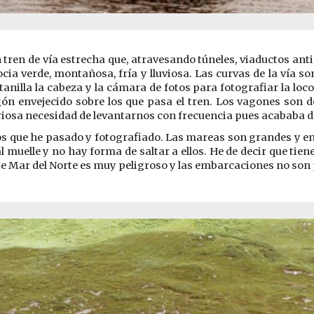
en de vía estrecha que, atravesando túneles, viaductos antigu
cia verde, montañosa, fría y lluviosa. Las curvas de la vía so
nilla la cabeza y la cámara de fotos para fotografiar la loco
ón envejecido sobre los que pasa el tren. Los vagones son
osa necesidad de levantarnos con frecuencia pues acababa do
os que he pasado y fotografiado. Las mareas son grandes y en
 muelle y no hay forma de saltar a ellos. He de decir que tie
te Mar del Norte es muy peligroso y las embarcaciones no so