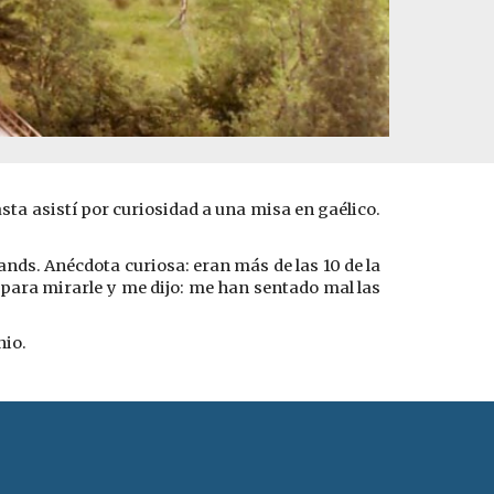
sta asistí por curiosidad a una misa en gaélico.
ands. Anécdota curiosa: eran más de las 10 de la
é para mirarle y me dijo: me han sentado mal las
nio.