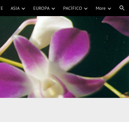
TE
ASIA
EUROPA
PACÍFICO
More
ion