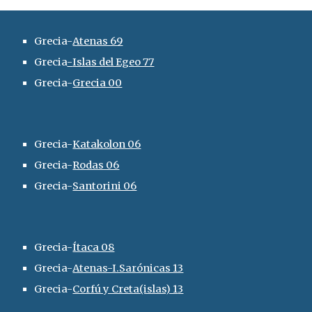
Grecia-
Atenas 69
Grecia
-
Islas del Egeo 77
Grecia-
Grecia 00
Grecia-
Katakolon 06
G
recia-
Rodas 06
Grecia-
Santorini 06
Grecia-
Ítaca 08
Grecia-
Atenas-I.Sarónicas 13
Grecia-
Corfú y Creta(islas) 1
3