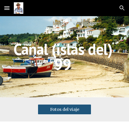
Skip to main content
Skip to navigation
Canal 
(
islas del) 
99 
Fotos del viaje