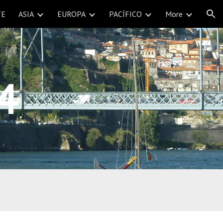
TE
ASIA
EUROPA
PACÍFICO
More
ion
4