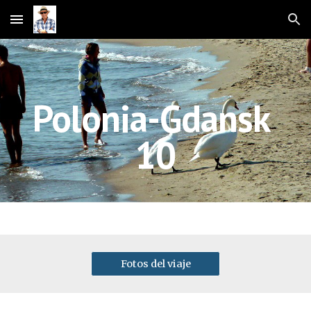
Skip to main content
Skip to navigation
Polonia-Gda
n
sk 
10
Fotos del viaje