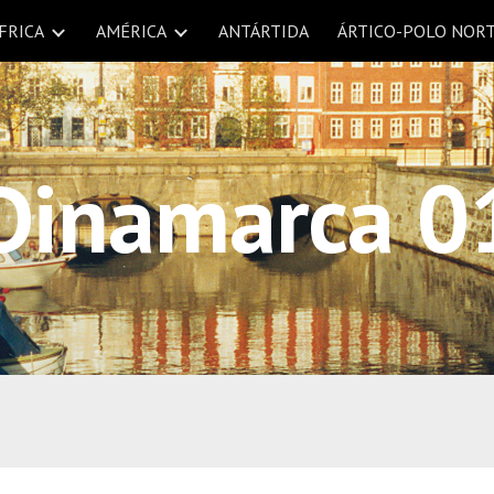
FRICA
AMÉRICA
ANTÁRTIDA
ÁRTICO-POLO NOR
ip to main content
Skip to navigat
Dinamarca 0