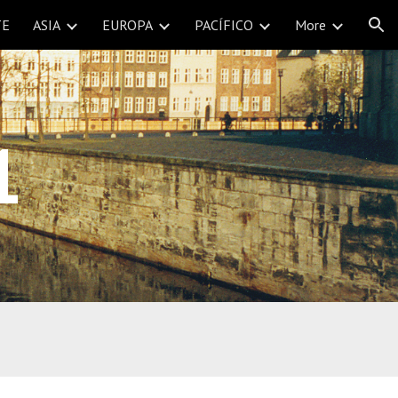
TE
ASIA
EUROPA
PACÍFICO
More
ion
1