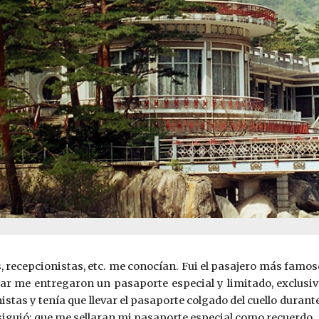
 recepcionistas, etc. me conocían. Fui el pasajero más famoso 
gar me entregaron un pasaporte especial y limitado, exclusiv
as y tenía que llevar el pasaporte colgado del cuello durante l
siguió: que me sellaran mi pasaporte especial como recuerdo.