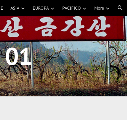
TE
ASIA
EUROPA
PACÍFICO
More
ion
 01