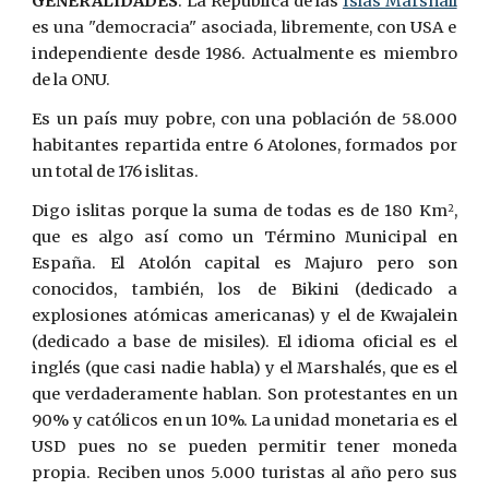
GENERALIDADES
: La República de las
Islas Marshall
es una "democracia" asociada, libremente, con USA e
independiente desde 1986. Actualmente es miembro
de la ONU.
Es un país muy pobre, con una población de 58.000
habitantes repartida entre 6 Atolones, formados por
un total de 176 islitas.
Digo islitas porque la suma de todas es de 180 K
m
,
2
que es algo así como un T
é
rmino Municipal en
España. El Atolón capital es Majuro pero son
conocidos, también, los de Bikini (dedicado a
explosiones atómicas americanas) y el de Kwajalein
(dedicado a base de misiles). El idioma oficial es el
inglés (que casi nadie habla) y el Marshalés, que es el
que verdaderamente hablan. Son protestantes en un
90% y católicos en un 10%. La unidad monetaria es el
USD pues no se pueden permitir tener moneda
propia. Reciben unos 5.000 turistas al año pero sus