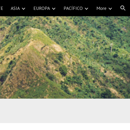
TE
ASIA
EUROPA
PACÍFICO
More
ion