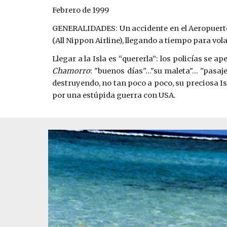
Febrero de 1999
GENERALIDADES: Un accidente en el Aeropuerto
(All Nippon Airline), llegando a tiempo para vol
Llegar a la Isla es “quererla”: los policías se 
Chamorro
: "buenos días"..."su maleta"... "pa
destruyendo, no tan poco a poco, su preciosa I
por una estúpida guerra con USA.