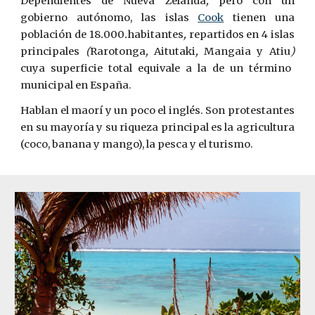
Dependientes de Nueva
Zelanda
,
pero
con
un
gobierno
autónomo, las islas
Cook
tienen
una
población
de 18
.
000
.
habitantes
,
repartidos en 4 islas
principales
(
Rarotonga
,
Aitutaki
,
Mangaia
y Atiu
)
cuya superficie total equivale a la de un término
municipal en España.
Hablan el maorí y un poco el inglés. Son protestantes
en su mayoría y su riqueza principal es la agricultura
(coco, banana y mango), la pesca y el turismo.