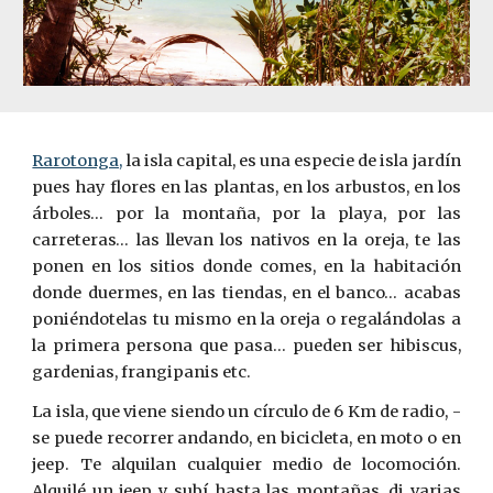
Rarotonga,
la isla capital, es una especie de isla jardín
pues hay flores en las plantas, en los arbustos, en los
árboles… por la montaña, por la playa, por las
carreteras… las llevan los nativos en la oreja, te las
ponen en los sitios donde comes, en la habitación
donde duermes, en las tiendas, en el banco… acabas
poniéndotelas tu mismo en la oreja o regalándolas a
la primera ­persona que pasa… pueden ser hibiscus,
gardenias, frangipanis etc.
La isla, que viene siendo un c
í
rculo de 6 Km
de radio, ­
se puede recorrer andando, en bicicleta, en moto o en
jeep. Te alquilan cualquier medio de locomoción.
Alquilé un jeep y subí hasta las montañas, di varias