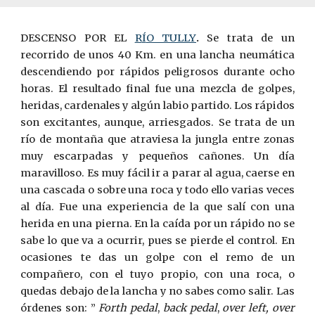
DESCENSO POR EL
R
Í
O TULLY
.
Se trata de un
recorrido de unos 40 Km. en una lancha neumática
descendiendo por rápidos peligrosos durante ocho
horas. El resultado final fue una mezcla de golpes,
heridas, cardenales y algún labio partido. Los rápidos
son excitantes, aunque, arriesgados. Se trata de un
río de montaña que atraviesa la jungla entre zonas
muy escarpadas y pe­queños cañones. Un día
maravilloso. Es muy fácil ir a parar al agua, caerse en
una cascada o sobre una roca y todo ello varias veces
al día. Fue una expe­riencia de la que salí con una
herida en una pierna. En la caída por un rápido no se
sabe lo que va a ocurrir, pues se pierde el control. En
ocasiones te das un golpe con el remo de un
compañero, con el tuyo propio, con una roca, o
quedas debajo de la lancha y no sabes como salir. Las
órdenes son: ”
Forth pedal
,
back pedal
,
over left, over