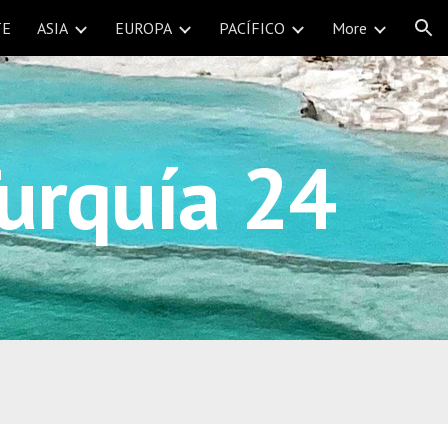
TE
ASIA
EUROPA
PACÍFICO
More
ion
urquía 24