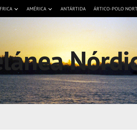
FRICA
AMÉRICA
ANTÁRTIDA
ÁRTICO-POLO NOR
ip to main content
Skip to navigat
lánea 
Nórdi