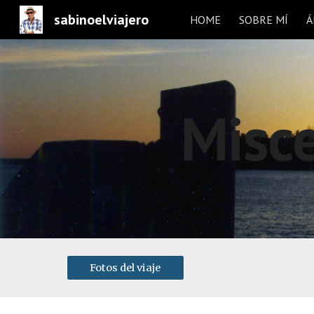
sabinoelviajero
HOME
SOBRE MÍ
Á
Sk
Misce
Fotos del viaje