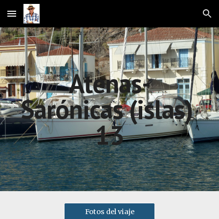
Skip to main content
Skip to navigation
Atenas-
Sarónicas (islas) 
13
Fotos del viaje