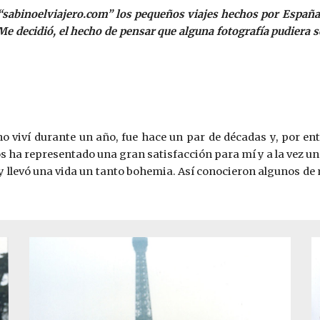
 “sabinoelviajero.com” los pequeños viajes hechos por Españ
o. Me decidió, el hecho de pensar que alguna fotografía pudiera
ho viví durante un año, fue hace un par de décadas y, por ent
s ha representado una gran satisfacción para mí y a la vez un
 y llevó una vida un tanto bohemia. Así conocieron algunos d