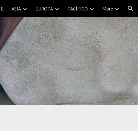
TE
ASIA
EUROPA
PACÍFICO
More
ion