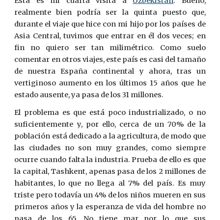
Esta es mi cuarta visita a
Uzbekistán
. Bueno,
realmente bien podría ser la quinta puesto que,
durante el viaje que hice con mi hijo por los países de
Asia Central, tuvimos que entrar en él dos veces; en
fin no quiero ser tan milimétrico. Como suelo
comentar en otros viajes, este país es casi del tamaño
de nuestra España continental y ahora, tras un
vertiginoso aumento en los últimos 15 años que he
estado ausente, ya pasa de los 31 millones.
El problema es que está poco industrializado, o no
suficientemente y, por ello, cerca de un 70% de la
población está dedicado a la agricultura, de modo que
las ciudades no son muy grandes, como siempre
ocurre cuando falta la industria. Prueba de ello es que
la capital, Tashkent, apenas pasa de los 2 millones de
habitantes, lo que no llega al 7% del país. Es muy
triste pero todavía un 4% de los niños mueren en sus
primeros años y la esperanza de vida del hombre no
pasa de los 65. No tiene mar por lo qu
e
sus