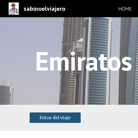
sabinoelviajero
HOME
Sk
Emiratos
Fotos del viaje