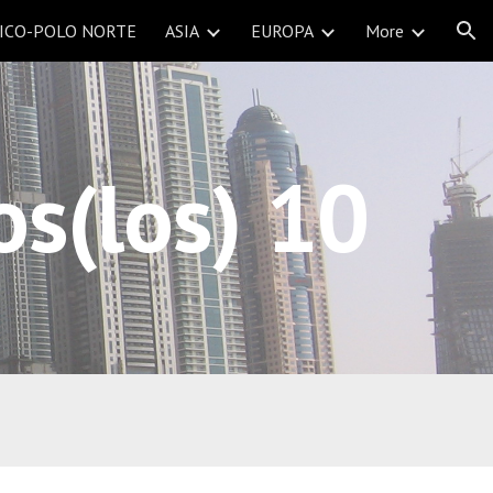
ICO-POLO NORTE
ASIA
EUROPA
More
ion
s(los) 10