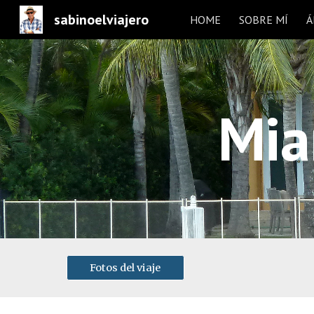
sabinoelviajero
HOME
SOBRE MÍ
Á
Sk
Mia
Fotos del viaje