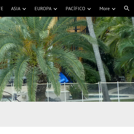
TE
ASIA
EUROPA
PACÍFICO
More
ion