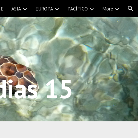
TE
ASIA
EUROPA
PACÍFICO
More
ion
dias 15