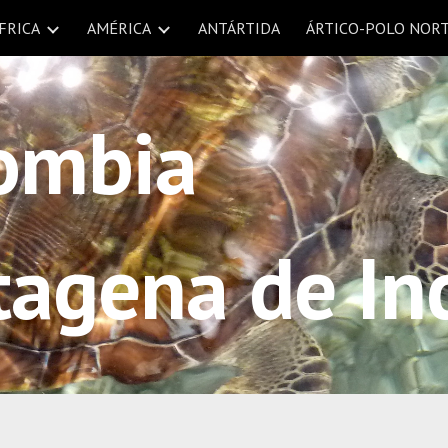
FRICA
AMÉRICA
ANTÁRTIDA
ÁRTICO-POLO NOR
ip to main content
Skip to navigat
ombia
tagena de In