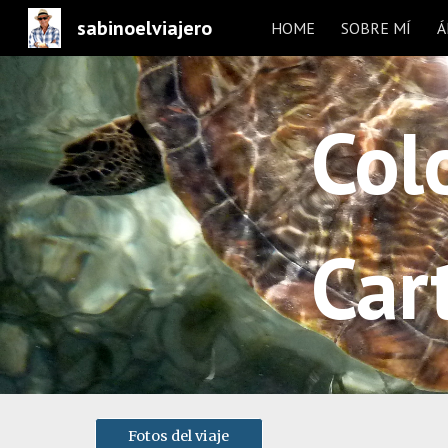
sabinoelviajero
HOME
SOBRE MÍ
Á
Sk
Col
Car
Fotos del viaje