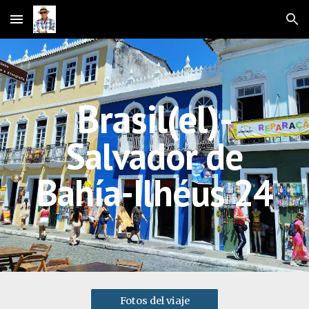
Skip to main content
Skip to navigation
Brasil(el)-
Salvador de
Bahía-Ilhéus 24
Fotos del viaje