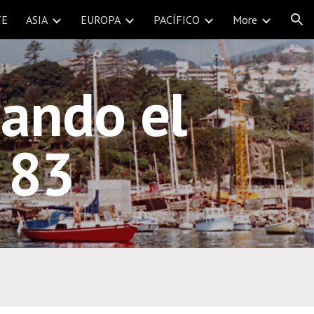
TE
ASIA
EUROPA
PACÍFICO
More
ion
ndo el  
 83