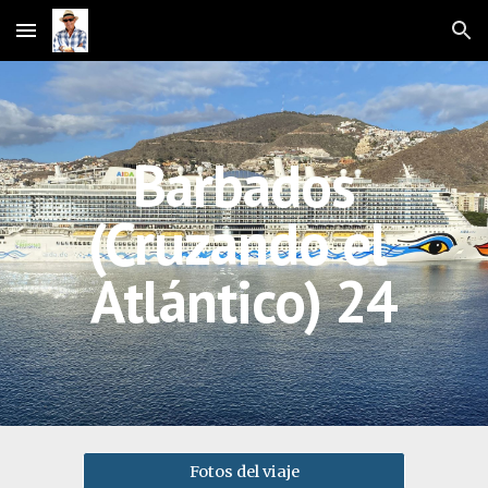
Skip to main content
Skip to navigation
B
arbados
(Cruzando el
Atlántico)
24
Fotos del viaje