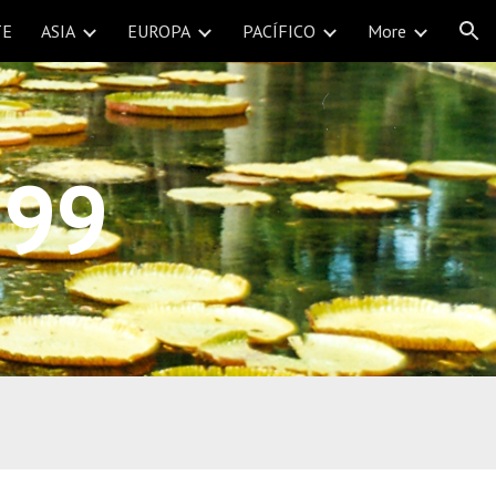
TE
ASIA
EUROPA
PACÍFICO
More
ion
 99