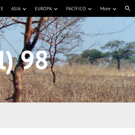
TE
ASIA
EUROPA
PACÍFICO
More
ion
l) 98