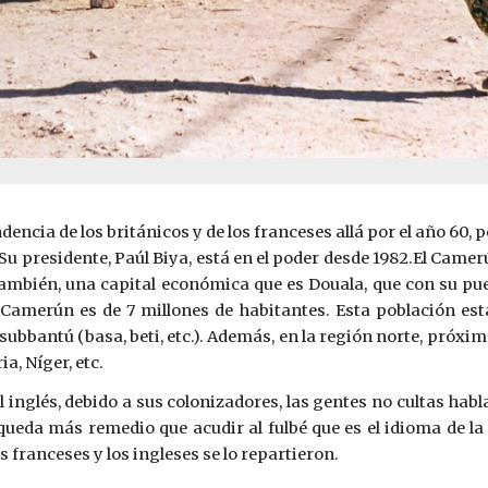
cia de los británicos y de los franceses allá por el año 60, p
u presidente, Paúl Biya, está en el poder desde 1982.El Camer
 también, una capital económica que es Douala, que con su pu
l Camerún es de 7 millones de habitantes. Esta población es
subbantú (basa, beti, etc.). Además, en la región norte, pró
ia, Níger, etc.
l inglés, debido a sus colonizadores, las gentes no cultas habla
 queda más remedio que acudir al fulbé que es el idioma de l
s franceses y los ingleses se lo repartieron.