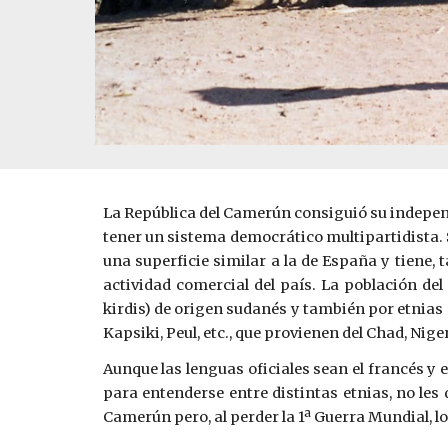
La República del Camerún consiguió su independen
tener un sistema democrático multipartidista. S
una superficie similar a la de España y tiene,
actividad comercial del país. La población de
kirdis) de origen sudanés y también por etnias 
Kapsiki, Peul, etc., que provienen del Chad, Niger
Aunque las lenguas oficiales sean el francés y e
para entenderse entre distintas etnias, no les
Camerún pero, al perder la 1ª Guerra Mundial, lo