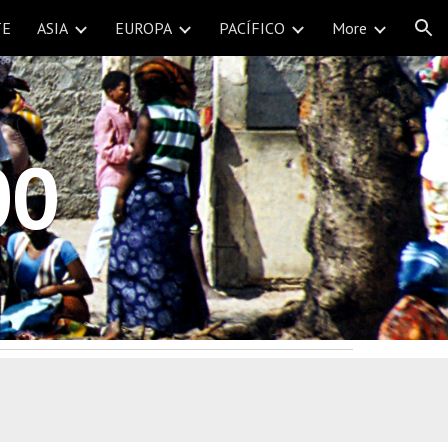
TE
ASIA
EUROPA
PACÍFICO
More
ion
00