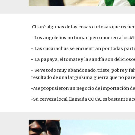
 Citaré algunas de las cosas curiosas que recuer
- Los angoleños no fuman pero mueren a los 45
- Las cucarachas se encuentran por todas parte
- La papaya, el tomate y la sandía son delicioso
- Se ve todo muy abandonado, triste, pobre y fal
resultado de una larguísima guerra que no par
-Me propusieron un negocio de importación de
-Su cerveza local, llamada COCA, es bastante ac