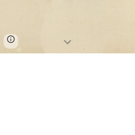
Hola viajera y viajero
, en esta web te encontrarás
con los más de 500 viajes que he realizado a lo largo
de
7
0 años y a lo ancho de todo el mundo. Entre ellos
están no solamente las 193 naciones que conforman
la ONU, visitadas repetidamente, sino también todos
cuantos territorios existen, tales como los de la
Corona británica, la Francia de ultramar, los Países
Bajos, Dinamarca y otras metrópolis y, además, las
innumerables islas de la Polinesia y del Pacífico, así
como Groenlandia, el Polo Norte, la Antártida,